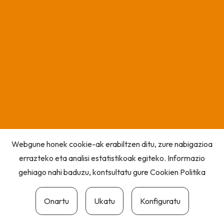
Webgune honek cookie-ak erabiltzen ditu, zure nabigazioa
errazteko eta analisi estatistikoak egiteko. Informazio
gehiago nahi baduzu, kontsultatu gure
Cookien Politika
Onartu
Ukatu
Konfiguratu