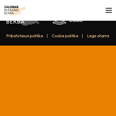
Pribatutasun politika
|
Cookie politika
|
Lege oharra