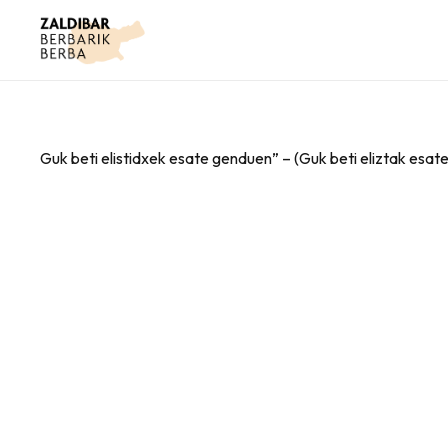
Guk beti elistidxek esate genduen” – (Guk beti eliztak esat