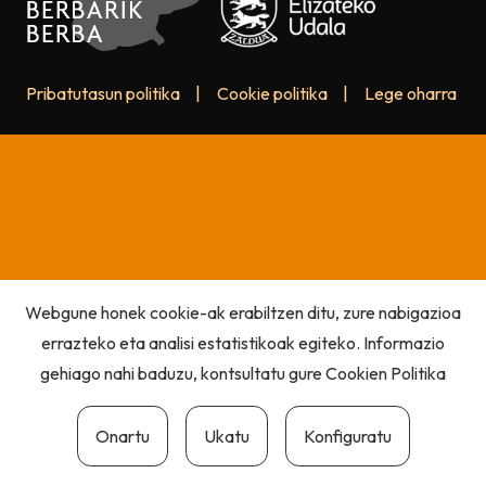
Pribatutasun politika
|
Cookie politika
|
Lege oharra
Webgune honek cookie-ak erabiltzen ditu, zure nabigazioa
errazteko eta analisi estatistikoak egiteko. Informazio
gehiago nahi baduzu, kontsultatu gure
Cookien Politika
Onartu
Ukatu
Konfiguratu