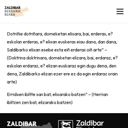
Dotriñie dotriñara, domeketan elixara, bai, erderas, e?
eskolan erderas, e? elixan euskeras eiau dana, dan dana,
Saldibarko elixan esebe esta eiñ erderas oiñ arte” –
(Doktrina doktrinara, domeketan elizara, bai, erdaraz, e?
eskolan erdaraz, e? elizan euskaraz egin dugu dena, den
dena, Zaldibarko elizan ezer ere ez da egin erdaraz orain
arte)
Erridxen ibiltte san bat, elixarako batzen” – (Herrian
ibiltzen zen bat, elizarako batzen)