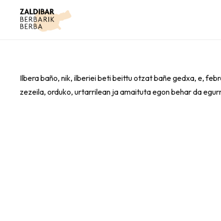
Ilbera baño, nik, ilberiei beti beittu otzat bañe gedxa, e, fe
zezeila, orduko, urtarrilean ja amaituta egon behar da egur