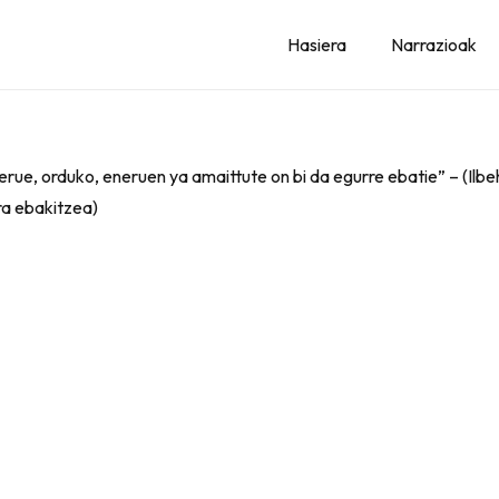
Hasiera
Narrazioak
brerue, orduko, eneruen ya amaittute on bi da egurre ebatie” – (Ilbeh
ra ebakitzea)