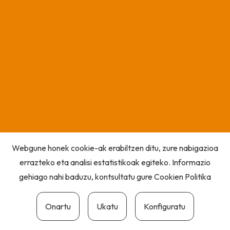
Webgune honek cookie-ak erabiltzen ditu, zure nabigazioa
errazteko eta analisi estatistikoak egiteko. Informazio
gehiago nahi baduzu, kontsultatu gure
Cookien Politika
Onartu
Ukatu
Konfiguratu