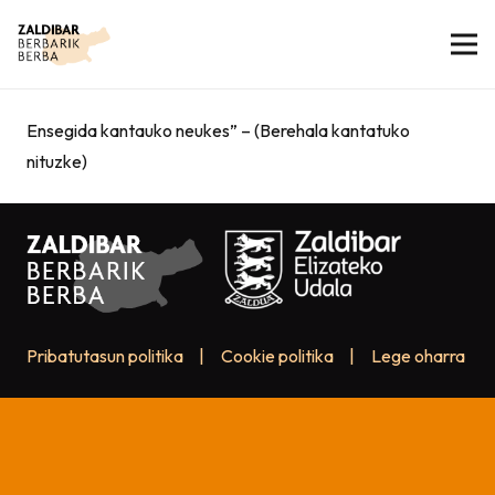
Ensegida kantauko neukes” – (Berehala kantatuko
nituzke)
Pribatutasun politika
|
Cookie politika
|
Lege oharra