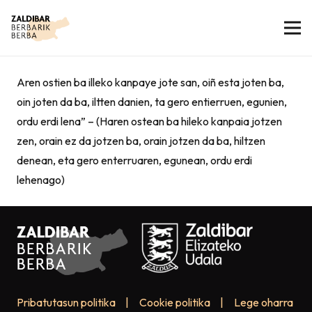
Aren ostien ba illeko kanpaye jote san, oiñ esta joten ba,
oin joten da ba, iltten danien, ta gero entierruen, egunien,
ordu erdi lena” – (Haren ostean ba hileko kanpaia jotzen
zen, orain ez da jotzen ba, orain jotzen da ba, hiltzen
denean, eta gero enterruaren, egunean, ordu erdi
lehenago)
Pribatutasun politika
|
Cookie politika
|
Lege oharra