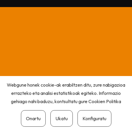
Webgune honek cookie-ak erabiltzen ditu, zure nabigazioa
errazteko eta analisi estatistikoak egiteko. Informazio
gehiago nahi baduzu, kontsultatu gure
Cookien Politika
Onartu
Ukatu
Konfiguratu