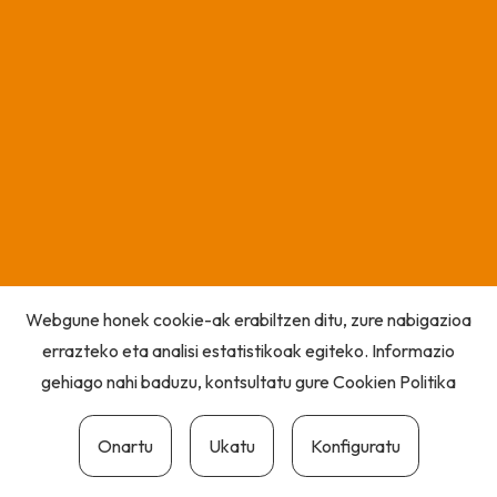
Webgune honek cookie-ak erabiltzen ditu, zure nabigazioa
errazteko eta analisi estatistikoak egiteko. Informazio
gehiago nahi baduzu, kontsultatu gure
Cookien Politika
Onartu
Ukatu
Konfiguratu