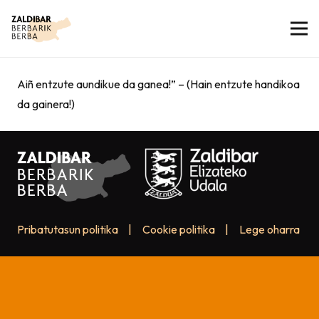
Aiñ entzute aundikue da ganea!” – (Hain entzute handikoa
da gainera!)
Pribatutasun politika
|
Cookie politika
|
Lege oharra