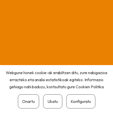
Webgune honek cookie-ak erabiltzen ditu, zure nabigazioa
errazteko eta analisi estatistikoak egiteko. Informazio
gehiago nahi baduzu, kontsultatu gure
Cookien Politika
Onartu
Ukatu
Konfiguratu