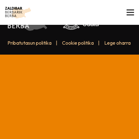
Pribatutasun politika
|
Cookie politika
|
Lege oharra