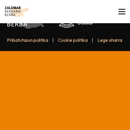
Pribatutasun politika
|
Cookie politika
|
Lege oharra