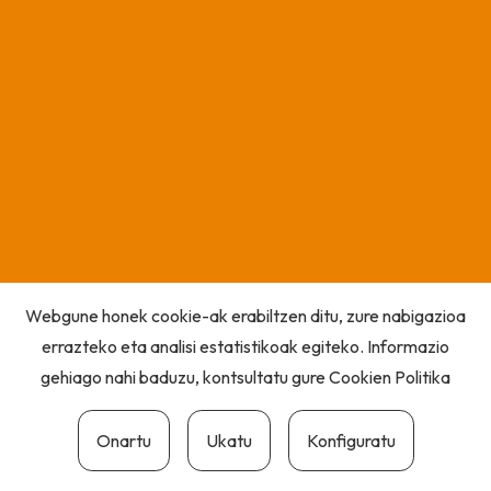
Webgune honek cookie-ak erabiltzen ditu, zure nabigazioa
errazteko eta analisi estatistikoak egiteko. Informazio
gehiago nahi baduzu, kontsultatu gure
Cookien Politika
Onartu
Ukatu
Konfiguratu