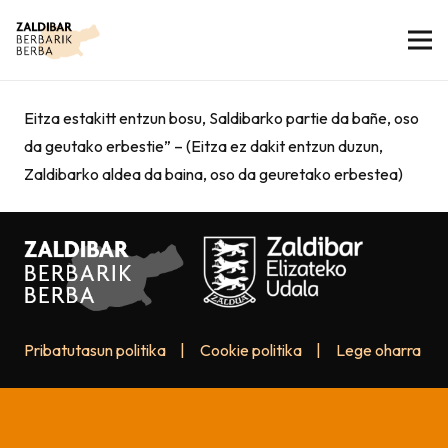
Eitza estakitt entzun bosu, Saldibarko partie da bañe, oso
da geutako erbestie” – (Eitza ez dakit entzun duzun,
Zaldibarko aldea da baina, oso da geuretako erbestea)
Pribatutasun politika
|
Cookie politika
|
Lege oharra