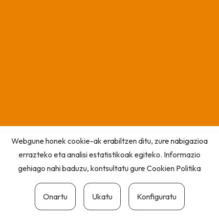
Webgune honek cookie-ak erabiltzen ditu, zure nabigazioa
errazteko eta analisi estatistikoak egiteko. Informazio
gehiago nahi baduzu, kontsultatu gure
Cookien Politika
Onartu
Ukatu
Konfiguratu