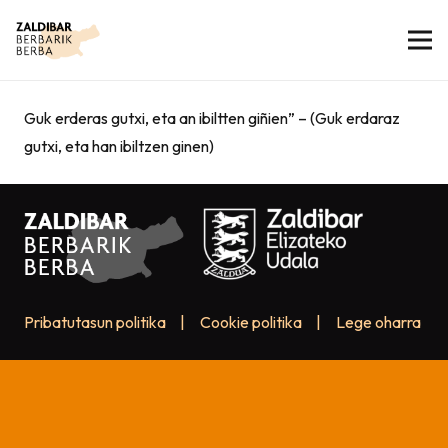
Guk erderas gutxi, eta an ibiltten giñien” – (Guk erdaraz
gutxi, eta han ibiltzen ginen)
Pribatutasun politika
|
Cookie politika
|
Lege oharra