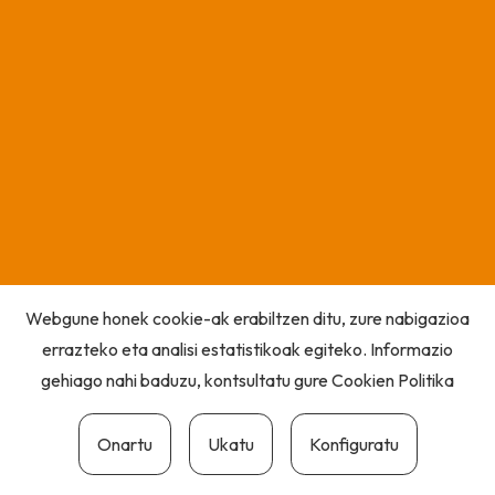
Webgune honek cookie-ak erabiltzen ditu, zure nabigazioa
errazteko eta analisi estatistikoak egiteko. Informazio
gehiago nahi baduzu, kontsultatu gure
Cookien Politika
Onartu
Ukatu
Konfiguratu