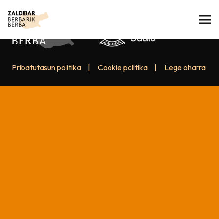
Pribatutasun politika
|
Cookie politika
|
Lege oharra