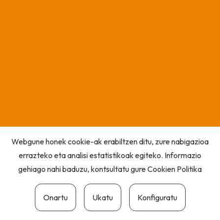
Webgune honek cookie-ak erabiltzen ditu, zure nabigazioa
errazteko eta analisi estatistikoak egiteko. Informazio
gehiago nahi baduzu, kontsultatu gure
Cookien Politika
Onartu
Ukatu
Konfiguratu