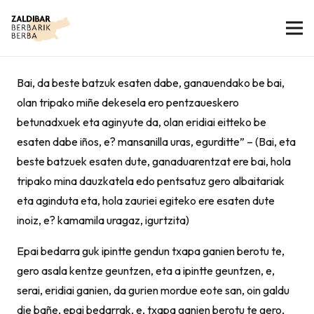
Bai, da beste batzuk esaten dabe, ganauendako be bai,
olan tripako miñe dekesela ero pentzaueskero
betunadxuek eta aginyute da, olan eridiai eitteko be
esaten dabe iños, e? mansanilla uras, egurditte” – (Bai, eta
beste batzuek esaten dute, ganaduarentzat ere bai, hola
tripako mina dauzkatela edo pentsatuz gero albaitariak
eta aginduta eta, hola zauriei egiteko ere esaten dute
inoiz, e? kamamila uragaz, igurtzita)
Epai bedarra guk ipintte gendun txapa ganien berotu te,
gero asala kentze geuntzen, eta a ipintte geuntzen, e,
serai, eridiai ganien, da gurien mordue eote san, oin galdu
die bañe, epai bedarrak, e, txapa ganien berotu te gero,