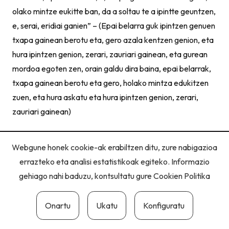
olako mintze eukitte ban, da a soltau te a ipintte geuntzen,
e, serai, eridiai ganien” – (Epai belarra guk ipintzen genuen
txapa gainean berotu eta, gero azala kentzen genion, eta
hura ipintzen genion, zerari, zauriari gainean, eta gurean
mordoa egoten zen, orain galdu dira baina, epai belarrak,
txapa gainean berotu eta gero, holako mintza edukitzen
zuen, eta hura askatu eta hura ipintzen genion, zerari,
zauriari gainean)
Webgune honek cookie-ak erabiltzen ditu, zure nabigazioa
errazteko eta analisi estatistikoak egiteko. Informazio
gehiago nahi baduzu, kontsultatu gure
Cookien Politika
Pribatutasun politika
|
Cookie politika
|
Lege oharra
Onartu
Ukatu
Konfiguratu