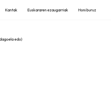
Kantak
Euskararen ezaugarriak
Honi buruz
 dagoela edo)