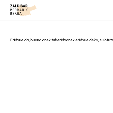
Eridxue da, bueno onek tuberidxonek eridxue deko, sulotute