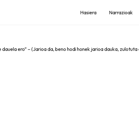
Hasiera
Narrazioak
 dauela ero” – (Jarioa da, beno hodi honek jarioa dauka, zulotuta