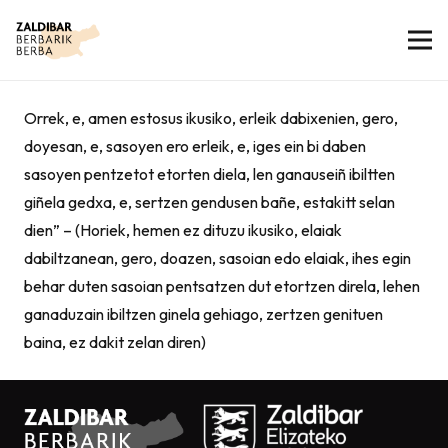
Orrek, e, amen estosus ikusiko, erleik dabixenien, gero,
doyesan, e, sasoyen ero erleik, e, iges ein bi daben
sasoyen pentzetot etorten diela, len ganauseiñ ibiltten
giñela gedxa, e, sertzen gendusen bañe, estakitt selan
dien” – (Horiek, hemen ez dituzu ikusiko, elaiak
dabiltzanean, gero, doazen, sasoian edo elaiak, ihes egin
behar duten sasoian pentsatzen dut etortzen direla, lehen
ganaduzain ibiltzen ginela gehiago, zertzen genituen
baina, ez dakit zelan diren)