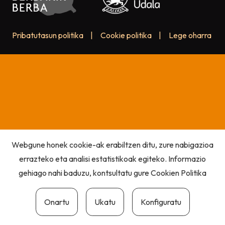
Pribatutasun politika
|
Cookie politika
|
Lege oharra
Webgune honek cookie-ak erabiltzen ditu, zure nabigazioa
errazteko eta analisi estatistikoak egiteko. Informazio
gehiago nahi baduzu, kontsultatu gure
Cookien Politika
Onartu
Ukatu
Konfiguratu