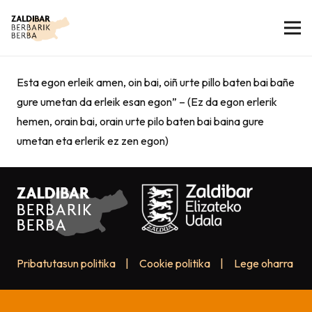
Esta egon erleik amen, oin bai, oiñ urte pillo baten bai bañe
gure umetan da erleik esan egon” – (Ez da egon erlerik
hemen, orain bai, orain urte pilo baten bai baina gure
umetan eta erlerik ez zen egon)
Pribatutasun politika
|
Cookie politika
|
Lege oharra