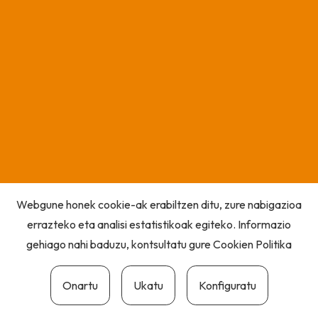
Webgune honek cookie-ak erabiltzen ditu, zure nabigazioa
errazteko eta analisi estatistikoak egiteko. Informazio
gehiago nahi baduzu, kontsultatu gure
Cookien Politika
Onartu
Ukatu
Konfiguratu