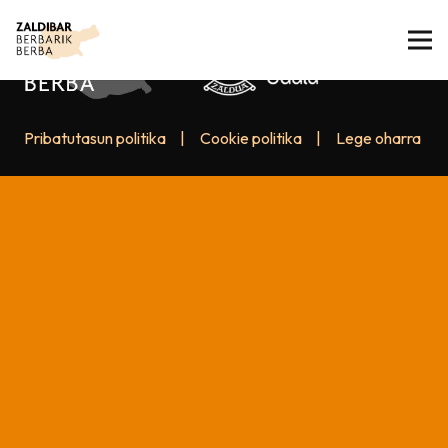
Pribatutasun politika
|
Cookie politika
|
Lege oharra