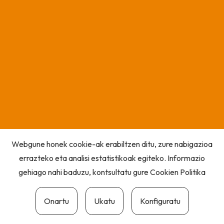
Webgune honek cookie-ak erabiltzen ditu, zure nabigazioa
errazteko eta analisi estatistikoak egiteko. Informazio
gehiago nahi baduzu, kontsultatu gure
Cookien Politika
Onartu
Ukatu
Konfiguratu