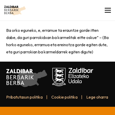
Ba orko eguneko, e, erramue ta erauntze gorde itten
dabe, da guri parrokidxan ba karmelitak eitte oskue” – (Ba
horko eguneko, erramua eta ereinotza gorde egiten dute,
eta guri parrokian ba karmeldarrek egiten digute)
Pribatutasun politika
|
Cookie politika
|
Lege oharra