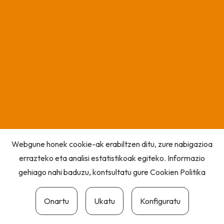
Webgune honek cookie-ak erabiltzen ditu, zure nabigazioa
errazteko eta analisi estatistikoak egiteko. Informazio
gehiago nahi baduzu, kontsultatu gure
Cookien Politika
Onartu
Ukatu
Konfiguratu