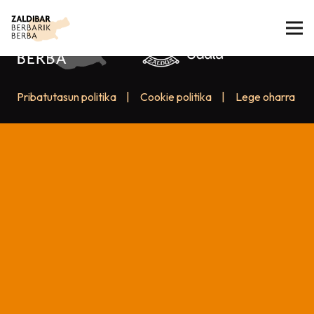
Pribatutasun politika
|
Cookie politika
|
Lege oharra