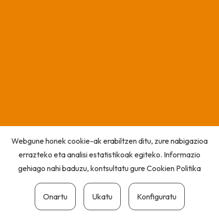
Webgune honek cookie-ak erabiltzen ditu, zure nabigazioa
errazteko eta analisi estatistikoak egiteko. Informazio
gehiago nahi baduzu, kontsultatu gure
Cookien Politika
Onartu
Ukatu
Konfiguratu