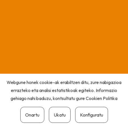
Webgune honek cookie-ak erabiltzen ditu, zure nabigazioa
errazteko eta analisi estatistikoak egiteko. Informazio
gehiago nahi baduzu, kontsultatu gure
Cookien Politika
Onartu
Ukatu
Konfiguratu