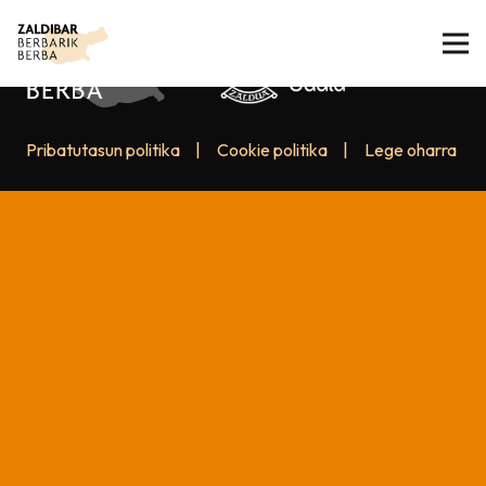
Pribatutasun politika
|
Cookie politika
|
Lege oharra