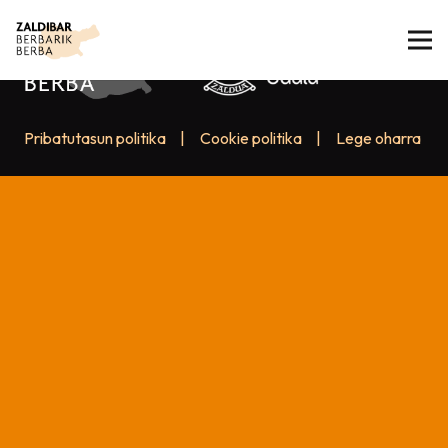
Pribatutasun politika
|
Cookie politika
|
Lege oharra