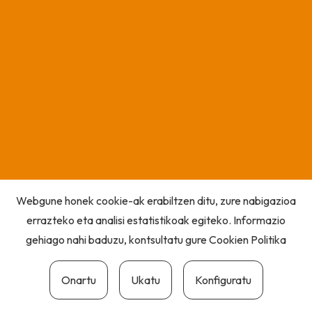
Webgune honek cookie-ak erabiltzen ditu, zure nabigazioa
errazteko eta analisi estatistikoak egiteko. Informazio
gehiago nahi baduzu, kontsultatu gure
Cookien Politika
Onartu
Ukatu
Konfiguratu