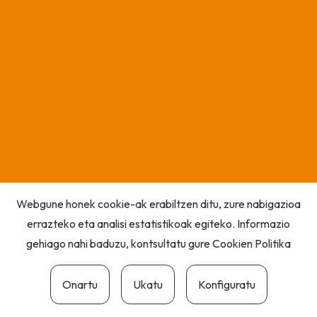
Webgune honek cookie-ak erabiltzen ditu, zure nabigazioa
errazteko eta analisi estatistikoak egiteko. Informazio
gehiago nahi baduzu, kontsultatu gure
Cookien Politika
Onartu
Ukatu
Konfiguratu