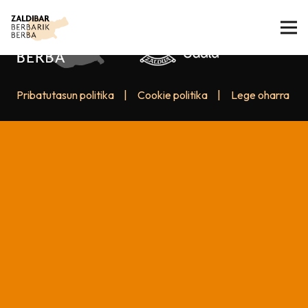
Pribatutasun politika
|
Cookie politika
|
Lege oharra