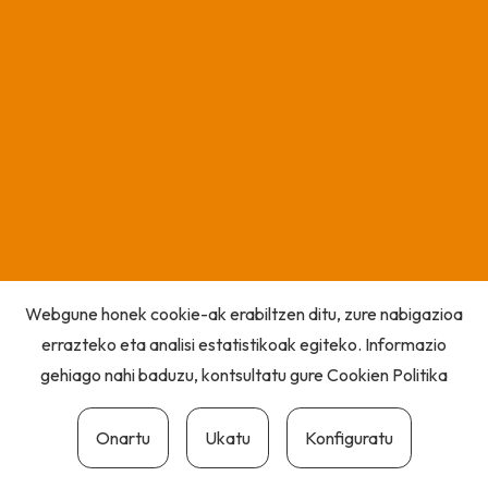
Webgune honek cookie-ak erabiltzen ditu, zure nabigazioa
errazteko eta analisi estatistikoak egiteko. Informazio
gehiago nahi baduzu, kontsultatu gure
Cookien Politika
Onartu
Ukatu
Konfiguratu