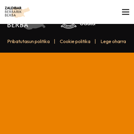
Pribatutasun politika
|
Cookie politika
|
Lege oharra