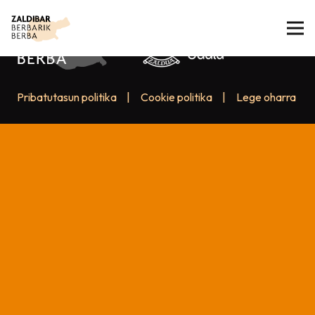
Pribatutasun politika
|
Cookie politika
|
Lege oharra