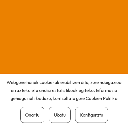
Webgune honek cookie-ak erabiltzen ditu, zure nabigazioa
errazteko eta analisi estatistikoak egiteko. Informazio
gehiago nahi baduzu, kontsultatu gure
Cookien Politika
Onartu
Ukatu
Konfiguratu