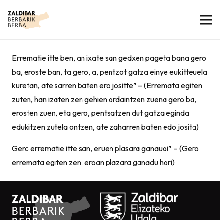
Errematie itte ben, an ixate san gedxen pageta bana gero
ba, eroste ban, ta gero, a, pentzot gatza einye eukitteuela
kuretan, ate sarren baten ero jositte” – (Erremata egiten
zuten, han izaten zen gehien ordaintzen zuena gero ba,
erosten zuen, eta gero, pentsatzen dut gatza eginda
edukitzen zutela ontzen, ate zaharren baten edo josita)
Gero errematie itte san, eruen plasara ganauoi” – (Gero
erremata egiten zen, eroan plazara ganadu hori)