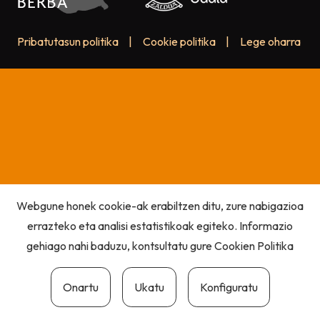
Pribatutasun politika
|
Cookie politika
|
Lege oharra
Webgune honek cookie-ak erabiltzen ditu, zure nabigazioa
errazteko eta analisi estatistikoak egiteko. Informazio
gehiago nahi baduzu, kontsultatu gure
Cookien Politika
Onartu
Ukatu
Konfiguratu