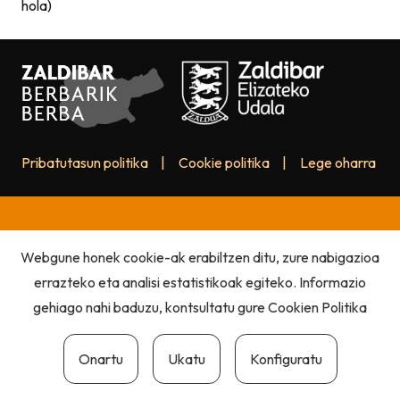
hola)
Pribatutasun politika
|
Cookie politika
|
Lege oharra
Webgune honek cookie-ak erabiltzen ditu, zure nabigazioa
errazteko eta analisi estatistikoak egiteko. Informazio
gehiago nahi baduzu, kontsultatu gure
Cookien Politika
Onartu
Ukatu
Konfiguratu