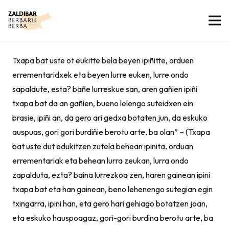
Txapa bat uste ot eukitte bela beyen ipiñitte, orduen
errementaridxek eta beyen lurre euken, lurre ondo
sapaldute, esta? bañe lurreskue san, aren gañien ipiñi
txapa bat da an gañien, bueno lelengo suteidxen ein
brasie, ipiñi an, da gero ari gedxa botaten jun, da eskuko
auspuas, gori gori burdiñie berotu arte, ba olan” – (Txapa
bat uste dut edukitzen zutela behean ipinita, orduan
errementariak eta behean lurra zeukan, lurra ondo
zapalduta, ezta? baina lurrezkoa zen, haren gainean ipini
txapa bat eta han gainean, beno lehenengo sutegian egin
txingarra, ipini han, eta gero hari gehiago botatzen joan,
eta eskuko hauspoagaz, gori-gori burdina berotu arte, ba