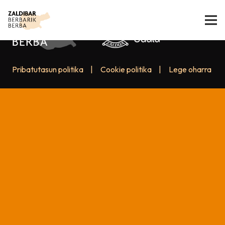
Pribatutasun politika
|
Cookie politika
|
Lege oharra