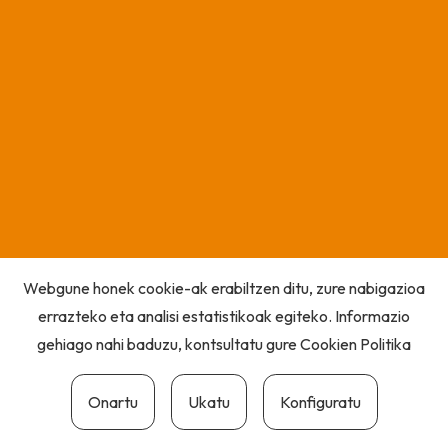
Webgune honek cookie-ak erabiltzen ditu, zure nabigazioa
errazteko eta analisi estatistikoak egiteko. Informazio
gehiago nahi baduzu, kontsultatu gure
Cookien Politika
Onartu
Ukatu
Konfiguratu