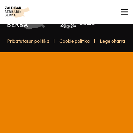
Pribatutasun politika
|
Cookie politika
|
Lege oharra