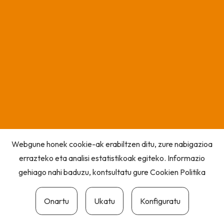
Webgune honek cookie-ak erabiltzen ditu, zure nabigazioa
errazteko eta analisi estatistikoak egiteko. Informazio
gehiago nahi baduzu, kontsultatu gure
Cookien Politika
Onartu
Ukatu
Konfiguratu