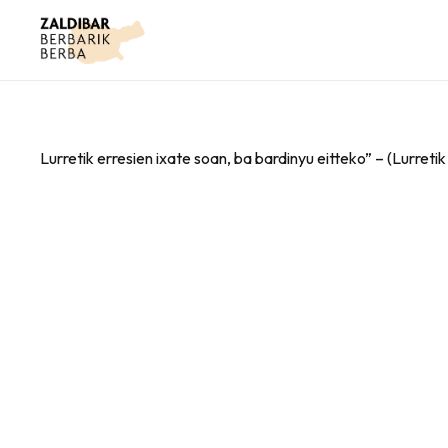
Lurretik erresien ixate soan, ba bardinyu eitteko” – (Lurreti