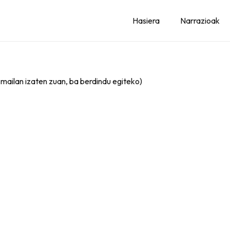
Hasiera
Narrazioak
k mailan izaten zuan, ba berdindu egiteko)