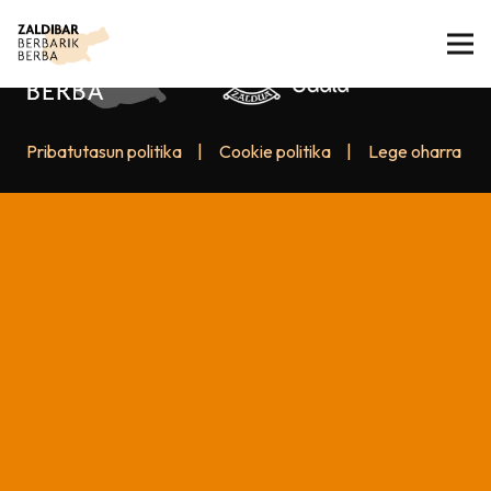
Pribatutasun politika
|
Cookie politika
|
Lege oharra