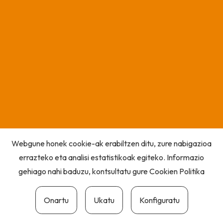
Webgune honek cookie-ak erabiltzen ditu, zure nabigazioa
errazteko eta analisi estatistikoak egiteko. Informazio
gehiago nahi baduzu, kontsultatu gure
Cookien Politika
Onartu
Ukatu
Konfiguratu