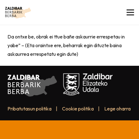
Da ontxe be, obrak ei ttue bañe askaurrie errespetau in
yabe” – (Eta oraintxe ere, beharrak egin dituzte baina
askaurrea errespetatu egin dute)
Pribatutasun politika
|
Cookie politika
|
Lege oharra