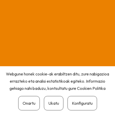
Webgune honek cookie-ak erabiltzen ditu, zure nabigazioa
errazteko eta analisi estatistikoak egiteko. Informazio
gehiago nahi baduzu, kontsultatu gure
Cookien Politika
Onartu
Ukatu
Konfiguratu