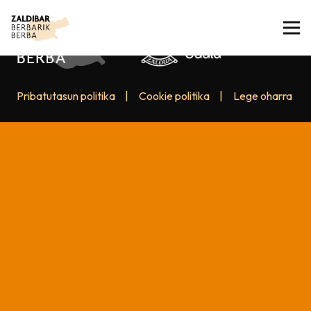
Pribatutasun politika
|
Cookie politika
|
Lege oharra