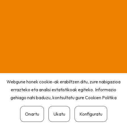
Webgune honek cookie-ak erabiltzen ditu, zure nabigazioa
errazteko eta analisi estatistikoak egiteko. Informazio
gehiago nahi baduzu, kontsultatu gure
Cookien Politika
Onartu
Ukatu
Konfiguratu