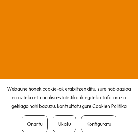
Webgune honek cookie-ak erabiltzen ditu, zure nabigazioa
errazteko eta analisi estatistikoak egiteko. Informazio
gehiago nahi baduzu, kontsultatu gure
Cookien Politika
Onartu
Ukatu
Konfiguratu