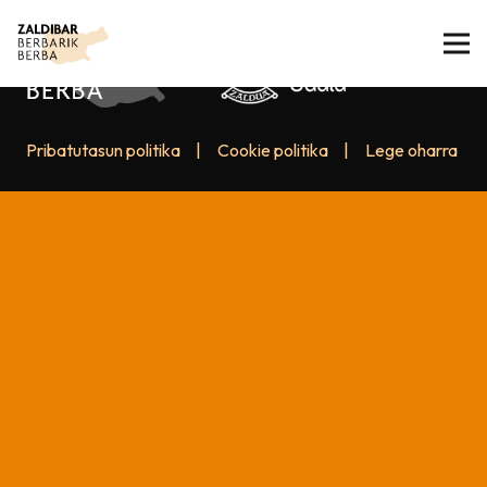
Pribatutasun politika
|
Cookie politika
|
Lege oharra