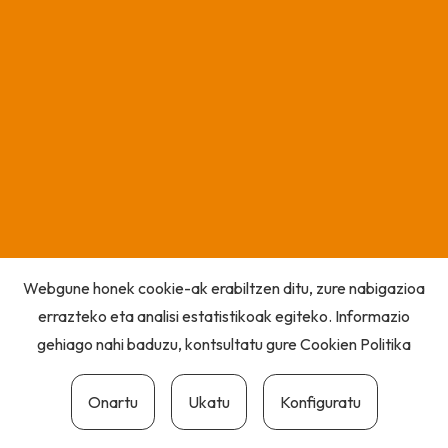
Webgune honek cookie-ak erabiltzen ditu, zure nabigazioa
errazteko eta analisi estatistikoak egiteko. Informazio
gehiago nahi baduzu, kontsultatu gure
Cookien Politika
Onartu
Ukatu
Konfiguratu