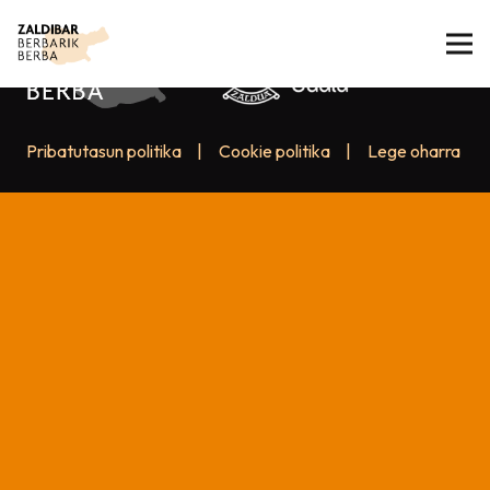
Pribatutasun politika
|
Cookie politika
|
Lege oharra