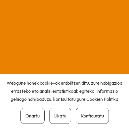
Webgune honek cookie-ak erabiltzen ditu, zure nabigazioa
errazteko eta analisi estatistikoak egiteko. Informazio
gehiago nahi baduzu, kontsultatu gure
Cookien Politika
Onartu
Ukatu
Konfiguratu