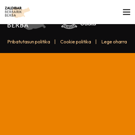
Pribatutasun politika
|
Cookie politika
|
Lege oharra