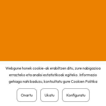
Webgune honek cookie-ak erabiltzen ditu, zure nabigazioa
errazteko eta analisi estatistikoak egiteko. Informazio
gehiago nahi baduzu, kontsultatu gure
Cookien Politika
Onartu
Ukatu
Konfiguratu