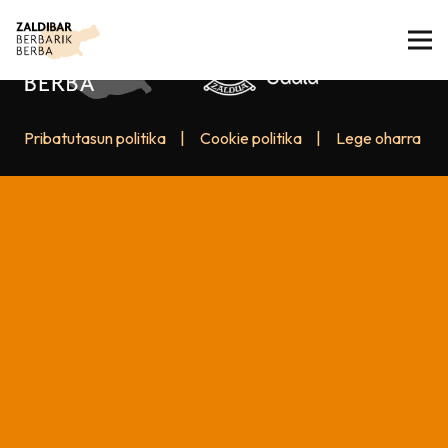
Pribatutasun politika
|
Cookie politika
|
Lege oharra