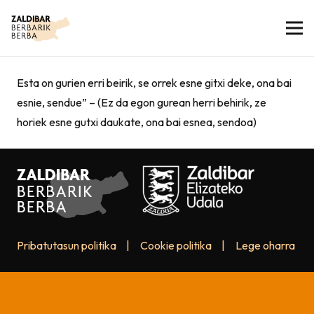
Esta on gurien erri beirik, se orrek esne gitxi deke, ona bai
esnie, sendue” – (Ez da egon gurean herri behirik, ze
horiek esne gutxi daukate, ona bai esnea, sendoa)
Pribatutasun politika
|
Cookie politika
|
Lege oharra