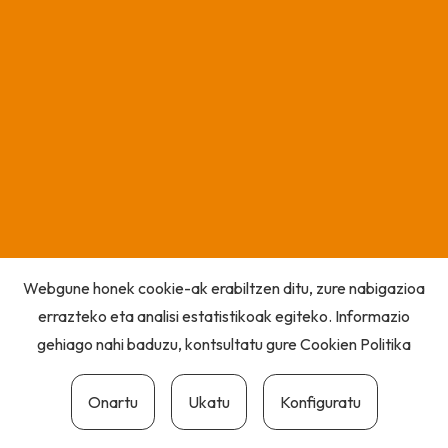
Webgune honek cookie-ak erabiltzen ditu, zure nabigazioa
errazteko eta analisi estatistikoak egiteko. Informazio
gehiago nahi baduzu, kontsultatu gure
Cookien Politika
Onartu
Ukatu
Konfiguratu