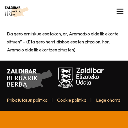
Da gero erri iskue esatakon, or, Aremadxo aldetik ekarte
sittuen” – (Eta gero herri idiskoa esaten zitzaion, hor,
Aramaio aldetik ekartzen zituzten)
Pribatutasun politika
|
Cookie politika
|
Lege oharra