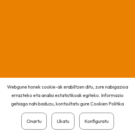
Webgune honek cookie-ak erabiltzen ditu, zure nabigazioa
errazteko eta analisi estatistikoak egiteko. Informazio
gehiago nahi baduzu, kontsultatu gure
Cookien Politika
Onartu
Ukatu
Konfiguratu