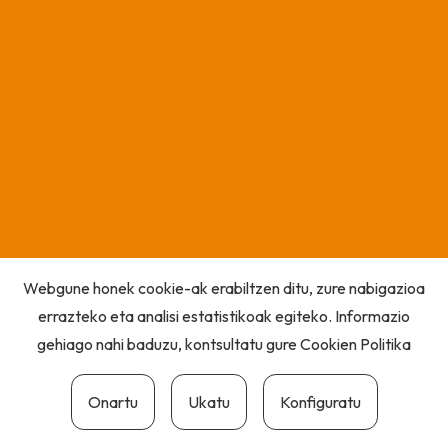
Webgune honek cookie-ak erabiltzen ditu, zure nabigazioa
errazteko eta analisi estatistikoak egiteko. Informazio
gehiago nahi baduzu, kontsultatu gure
Cookien Politika
Onartu
Ukatu
Konfiguratu