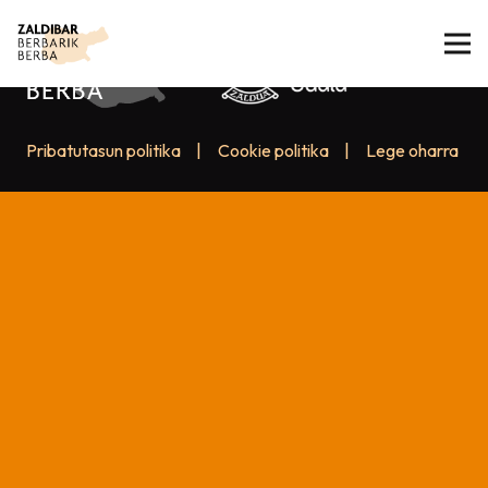
Pribatutasun politika
|
Cookie politika
|
Lege oharra