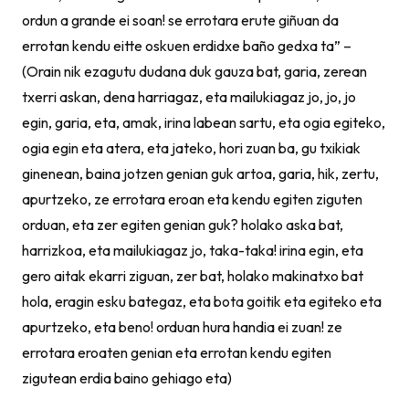
ordun a grande ei soan! se errotara erute giñuan da
errotan kendu eitte oskuen erdidxe baño gedxa ta” –
(Orain nik ezagutu dudana duk gauza bat, garia, zerean
txerri askan, dena harriagaz, eta mailukiagaz jo, jo, jo
egin, garia, eta, amak, irina labean sartu, eta ogia egiteko,
ogia egin eta atera, eta jateko, hori zuan ba, gu txikiak
ginenean, baina jotzen genian guk artoa, garia, hik, zertu,
apurtzeko, ze errotara eroan eta kendu egiten ziguten
orduan, eta zer egiten genian guk? holako aska bat,
harrizkoa, eta mailukiagaz jo, taka-taka! irina egin, eta
gero aitak ekarri ziguan, zer bat, holako makinatxo bat
hola, eragin esku bategaz, eta bota goitik eta egiteko eta
apurtzeko, eta beno! orduan hura handia ei zuan! ze
errotara eroaten genian eta errotan kendu egiten
zigutean erdia baino gehiago eta)