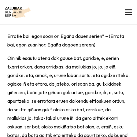
Errotie bai, egon soan or, Egaña dauen serien” – (Errota
bai, egon zuan hor, Egaña dagoen zerean)
Oin nik esautu otena dok gause bat, garidxe, e, serien
txarri arkan, dana arridxas, da mallukias jo, jo, jo eiñ,
garidxe, eta, amak, e, urune laban sartu, eta ogidxe itteko,
ogidxe iñ eta etara, da jateko, ori soan ba, gu txikidxek
giñenien, bañe jote giñuan guk artue, garidxe, ik, e, setu,
apurtzeko, se errotara eruen da kendu eittoskuen ordun,
da se itte giñuan guk? olako aska bat, arriskue, da
mallukias jo, taka-taka! urune iñ, da gero aittek ekarri
oskuan, ser bat, olako makiñatxo bat olan, e, eraiñ, esku
batas, da bota goittik eta eitteko da apurtzeko, da bueno!