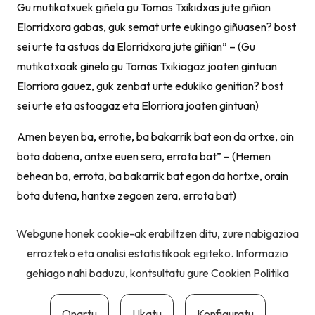
Gu mutikotxuek giñela gu Tomas Txikidxas jute giñian
Elorridxora gabas, guk semat urte eukingo giñuasen? bost
sei urte ta astuas da Elorridxora jute giñian” – (Gu
mutikotxoak ginela gu Tomas Txikiagaz joaten gintuan
Elorriora gauez, guk zenbat urte edukiko genitian? bost
sei urte eta astoagaz eta Elorriora joaten gintuan)
Amen beyen ba, errotie, ba bakarrik bat eon da ortxe, oin
bota dabena, antxe euen sera, errota bat” – (Hemen
behean ba, errota, ba bakarrik bat egon da hortxe, orain
bota dutena, hantxe zegoen zera, errota bat)
Webgune honek cookie-ak erabiltzen ditu, zure nabigazioa
errazteko eta analisi estatistikoak egiteko. Informazio
gehiago nahi baduzu, kontsultatu gure
Cookien Politika
Onartu
Ukatu
Konfiguratu