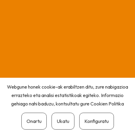
Webgune honek cookie-ak erabiltzen ditu, zure nabigazioa
errazteko eta analisi estatistikoak egiteko. Informazio
gehiago nahi baduzu, kontsultatu gure
Cookien Politika
Onartu
Ukatu
Konfiguratu