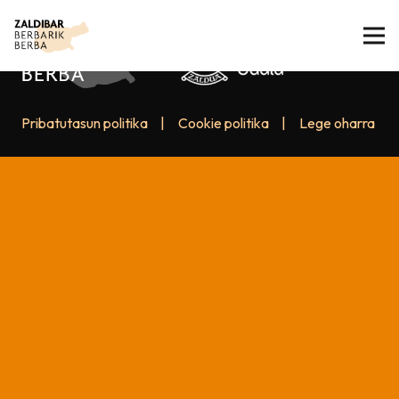
Pribatutasun politika
|
Cookie politika
|
Lege oharra