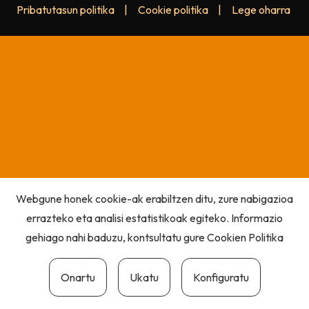
Pribatutasun politika
|
Cookie politika
|
Lege oharra
Webgune honek cookie-ak erabiltzen ditu, zure nabigazioa
errazteko eta analisi estatistikoak egiteko. Informazio
gehiago nahi baduzu, kontsultatu gure
Cookien Politika
Onartu
Ukatu
Konfiguratu