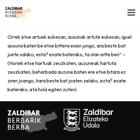
Orrek etxe artuek eukesan, ausunak artute eukesan, iguel
ausuna baten be etxe bittera esien jungo, ara beste bat
juete salako, esta? esate baterako, ta olan eitte ben” –
(Horiek etxe hartuak zeuzkaten, auzuneak hartuta
zeuzkaten, beharbada auzune baten ere etxe bitara ez
ziren joango, hara beste bat joaten zelako, ezta? esate
baterako, eta hola egiten zuten)