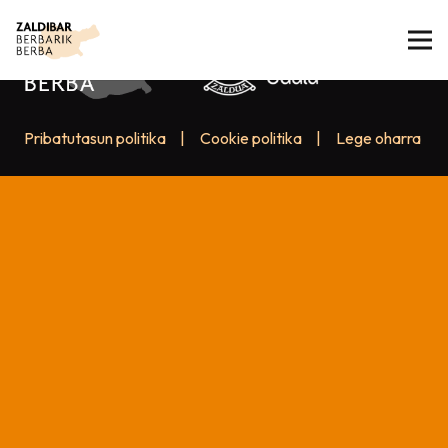
Pribatutasun politika
|
Cookie politika
|
Lege oharra