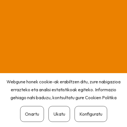
Webgune honek cookie-ak erabiltzen ditu, zure nabigazioa
errazteko eta analisi estatistikoak egiteko. Informazio
gehiago nahi baduzu, kontsultatu gure
Cookien Politika
Onartu
Ukatu
Konfiguratu