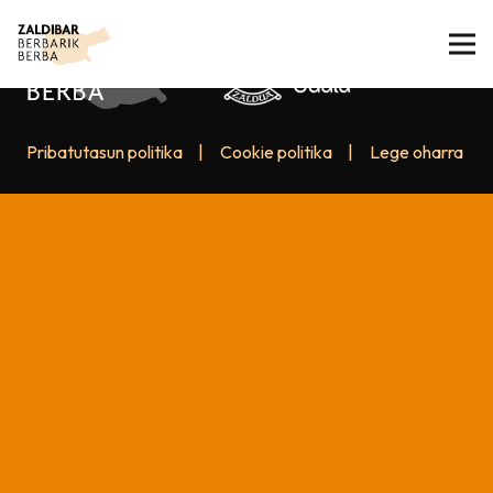
Pribatutasun politika
|
Cookie politika
|
Lege oharra