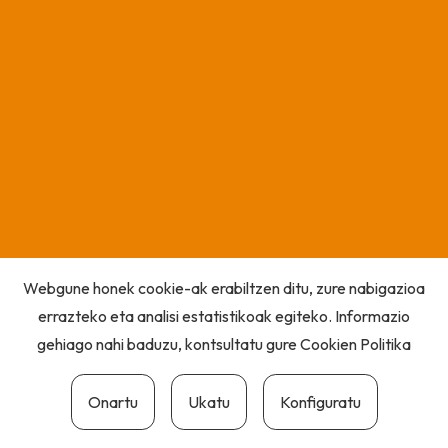
Webgune honek cookie-ak erabiltzen ditu, zure nabigazioa
errazteko eta analisi estatistikoak egiteko. Informazio
gehiago nahi baduzu, kontsultatu gure
Cookien Politika
Onartu
Ukatu
Konfiguratu