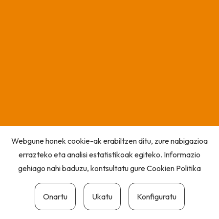
Webgune honek cookie-ak erabiltzen ditu, zure nabigazioa
errazteko eta analisi estatistikoak egiteko. Informazio
gehiago nahi baduzu, kontsultatu gure
Cookien Politika
Onartu
Ukatu
Konfiguratu