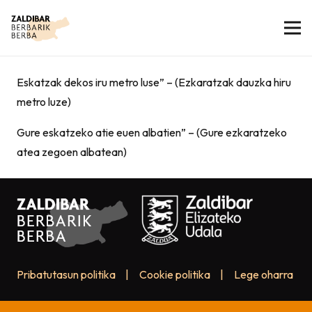
Eskatzak dekos iru metro luse” – (Ezkaratzak dauzka hiru
metro luze)
Gure eskatzeko atie euen albatien” – (Gure ezkaratzeko
atea zegoen albatean)
Pribatutasun politika
|
Cookie politika
|
Lege oharra