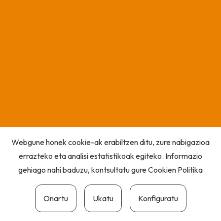
Webgune honek cookie-ak erabiltzen ditu, zure nabigazioa
errazteko eta analisi estatistikoak egiteko. Informazio
gehiago nahi baduzu, kontsultatu gure
Cookien Politika
Onartu
Ukatu
Konfiguratu