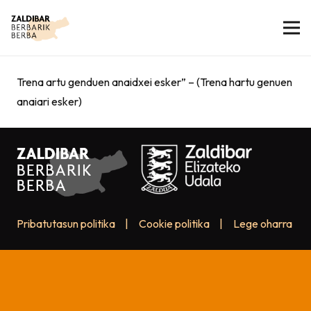
Trena artu genduen anaidxei esker” – (Trena hartu genuen
anaiari esker)
Pribatutasun politika
|
Cookie politika
|
Lege oharra