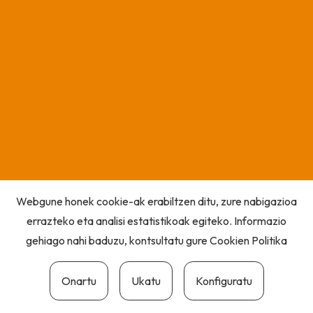
Webgune honek cookie-ak erabiltzen ditu, zure nabigazioa
errazteko eta analisi estatistikoak egiteko. Informazio
gehiago nahi baduzu, kontsultatu gure
Cookien Politika
Onartu
Ukatu
Konfiguratu