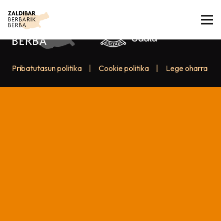
Pribatutasun politika
|
Cookie politika
|
Lege oharra