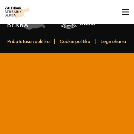
Pribatutasun politika
|
Cookie politika
|
Lege oharra