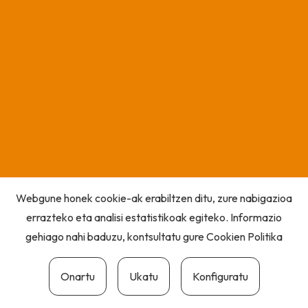
Webgune honek cookie-ak erabiltzen ditu, zure nabigazioa
errazteko eta analisi estatistikoak egiteko. Informazio
gehiago nahi baduzu, kontsultatu gure
Cookien Politika
Onartu
Ukatu
Konfiguratu