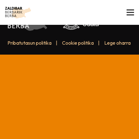
Pribatutasun politika
|
Cookie politika
|
Lege oharra