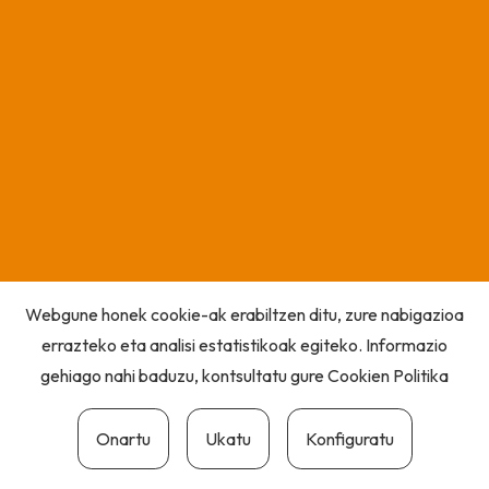
Webgune honek cookie-ak erabiltzen ditu, zure nabigazioa
errazteko eta analisi estatistikoak egiteko. Informazio
gehiago nahi baduzu, kontsultatu gure
Cookien Politika
Onartu
Ukatu
Konfiguratu