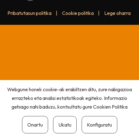
Pribatutasun politika
|
Cookie politika
|
Lege oharra
Webgune honek cookie-ak erabiltzen ditu, zure nabigazioa
errazteko eta analisi estatistikoak egiteko. Informazio
gehiago nahi baduzu, kontsultatu gure
Cookien Politika
Onartu
Ukatu
Konfiguratu