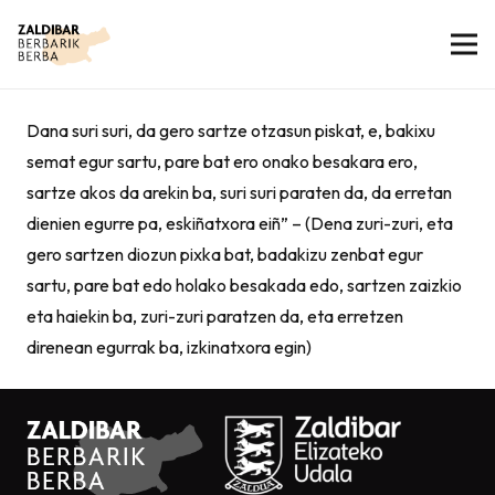
Dana suri suri, da gero sartze otzasun piskat, e, bakixu
semat egur sartu, pare bat ero onako besakara ero,
sartze akos da arekin ba, suri suri paraten da, da erretan
dienien egurre pa, eskiñatxora eiñ” – (Dena zuri-zuri, eta
gero sartzen diozun pixka bat, badakizu zenbat egur
sartu, pare bat edo holako besakada edo, sartzen zaizkio
eta haiekin ba, zuri-zuri paratzen da, eta erretzen
direnean egurrak ba, izkinatxora egin)